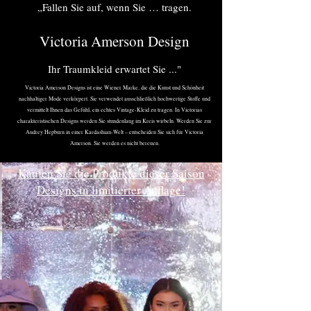
„Fallen Sie auf, wenn Sie … tragen.
Victoria Amerson Design
Ihr Traumkleid erwartet Sie ..."
Victoria Amerson Designs ist eine Wiener Marke, die die Kunst und Schönheit
nachhaltiger Mode verkörpert. Sie verwendet ausschließlich hochwertige Stoffe und
vermittelt
Ihnen das Gefühl, ein echtes Vintage-Kleid zu tragen. In Victorias
charakteristischen Designs werden Sie stundenlang im Kreis wirbeln. Werden Sie zur
Audrey Hepburn in einer Kardashian-Welt – entscheiden Sie sich für Victoria
Amerson. Sie werden es nicht bereuen.
Kaufen Sie die Produkte dieser Saison
Designs in limitierter Auflage!