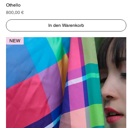
Schnellansicht
Othello
Preis
800,00 €
In den Warenkorb
NEW