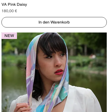
Schnellansicht
VA Pink Daisy
Preis
180,00 €
In den Warenkorb
NEW