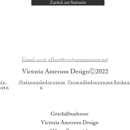
Zurück zur Startseite
Email us at
office@victoriaamerson.net
Victoria Amerson DesignⒸ2022
utz-
Nutzungsbedingunge
Versandbedingungen
Rückna
ngen
n
Geschäftsadresse
Victoria Amerson Design