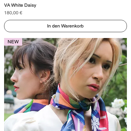
Schnellansicht
VA White Daisy
Preis
180,00 €
In den Warenkorb
NEW